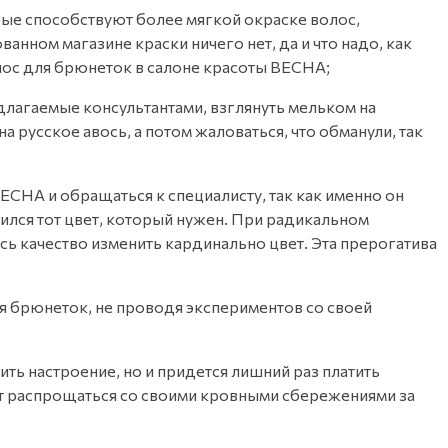
рые способствуют более мягкой окраске волос,
ном магазине краски ничего нет, да и что надо, как
олос для брюнеток в салоне красоты ВЕСНА;
длагаемые консультантами, взглянуть мельком на
 русское авось, а потом жаловаться, что обманули, так
ВЕСНА и обращаться к специалисту, так как именно он
чился тот цвет, который нужен. При радикальном
сь качество изменить кардинально цвет. Эта прерогатива
я брюнеток, не проводя экспериментов со своей
ть настроение, но и придется лишний раз платить
дет распрощаться со своими кровными сбережениями за