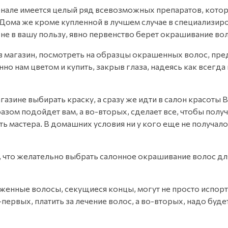
сенале имеется целый ряд всевозможных препаратов, кото
а же кроме купленной в лучшем случае в специализирован
, не в вашу пользу, явно первенство берет окрашивание в
 в магазин, посмотреть на образцы окрашенных волос, пре
нам цветом и купить, закрыв глаза, надеясь как всегда на
газине выбирать краску, а сразу же идти в салон красоты 
азом подойдет вам, а во-вторых, сделает все, чтобы полу
ь мастера. В домашних условия ни у кого еще не получало
, что желательно выбрать салонное окрашивание волос дл
женные волосы, секущиеся концы, могут не просто испорти
первых, платить за лечение волос, а во-вторых, надо бу