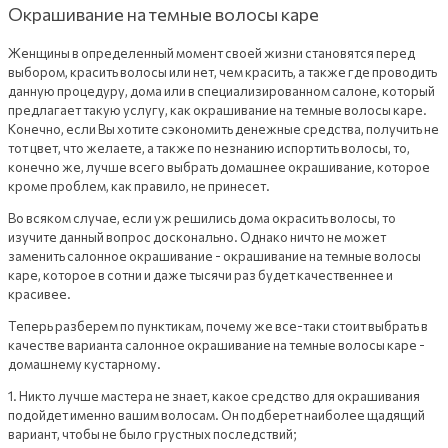
Окрашивание на темные волосы каре
Женщины в определенный момент своей жизни становятся перед
выбором, красить волосы или нет, чем красить, а также где проводить
данную процедуру, дома или в специализированном салоне, который
предлагает такую услугу, как окрашивание на темные волосы каре.
Конечно, если Вы хотите сэкономить денежные средства, получить не
тот цвет, что желаете, а также по незнанию испортить волосы, то,
конечно же, лучше всего выбрать домашнее окрашивание, которое
кроме проблем, как правило, не принесет.
Во всяком случае, если уж решились дома окрасить волосы, то
изучите данный вопрос досконально. Однако ничто не может
заменить салонное окрашивание - окрашивание на темные волосы
каре, которое в сотни и даже тысячи раз будет качественнее и
красивее.
Теперь разберем по пунктикам, почему же все-таки стоит выбрать в
качестве варианта салонное окрашивание на темные волосы каре -
домашнему кустарному.
1. Никто лучше мастера не знает, какое средство для окрашивания
подойдет именно вашим волосам. Он подберет наиболее щадящий
вариант, чтобы не было грустных последствий;