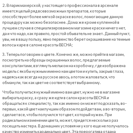
2. В парикмахерской, у настоящего профессионала в арсенале
имеется целый ряд всевозможных препаратов, которые
способствуют более мягкой окраске волос, помогающие данную
процедуру как можно безопаснее. Дома же кроме купленной в
лучшем случае в специализированном магазине краски ничего нет,
да и что надо, как правило, простой обыватель не знает. Данный пункт,
увы, не в вашу пользу, явно первенство берет окрашивание на темные
волосы каре в салоне красоты ВЕСНА;
3. Теперь поговорим о цвете. Конечно же, можно прийти в магазин,
посмотреть на образцы окрашенных волос, предлагаемые
консультантами, взглянуть мельком на коробочку, где изображена
модель с якобы нужным именно нам цветом и купить, закрыв глаза,
надеясь как всегда на русское авось, а потом жаловаться, что
обманули, так как цвет не соответствует выбранному.
Чтобы получиться нужный именно вам цвет, нужно не в магазине
выбирать краску, а сразу же идти в салон красоты ВЕСНА и
обращаться к специалисту, так как именно он может подсказать, во-
первых, какой цвет наилучшим образом подойдет вам, а во-вторых,
сделает все, чтобы получился тот цвет, который нужен. При
радикальном изменении цвета, может, придется несколько раз
посещать мастера. В домашних условия ни у кого еще не получалось
качество изменить кардинально цвет. Эта прерогатива отдана