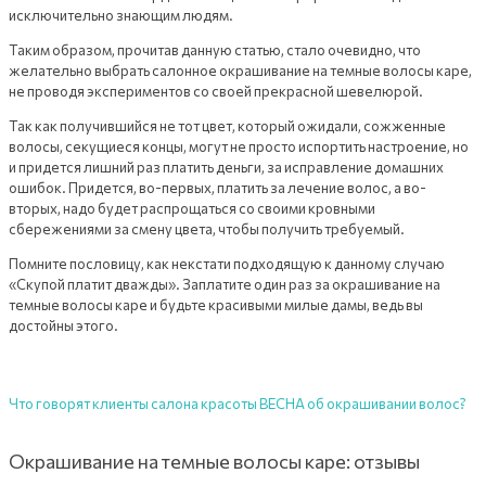
исключительно знающим людям.
Таким образом, прочитав данную статью, стало очевидно, что
желательно выбрать салонное окрашивание на темные волосы каре,
не проводя экспериментов со своей прекрасной шевелюрой.
Так как получившийся не тот цвет, который ожидали, сожженные
волосы, секущиеся концы, могут не просто испортить настроение, но
и придется лишний раз платить деньги, за исправление домашних
ошибок. Придется, во-первых, платить за лечение волос, а во-
вторых, надо будет распрощаться со своими кровными
сбережениями за смену цвета, чтобы получить требуемый.
Помните пословицу, как некстати подходящую к данному случаю
«Скупой платит дважды». Заплатите один раз за окрашивание на
темные волосы каре и будьте красивыми милые дамы, ведь вы
достойны этого.
Что говорят клиенты салона красоты ВЕСНА об окрашивании волос?
Окрашивание на темные волосы каре: отзывы