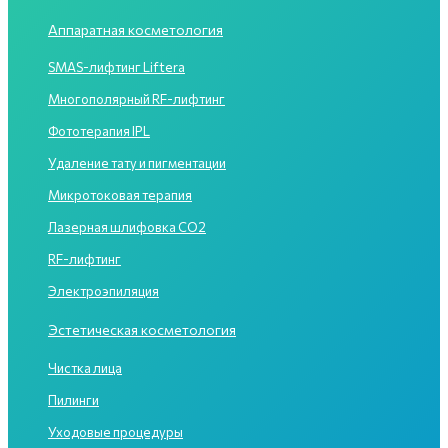
Аппаратная косметология
SMAS-лифтинг Liftera
Многополярный RF-лифтинг
Фототерапия IPL
Удаление тату и пигментации
Микротоковая терапия
Лазерная шлифовка CO2
RF-лифтинг
Электроэпиляция
Эстетическая косметология
Чистка лица
Пилинги
Уходовые процедуры