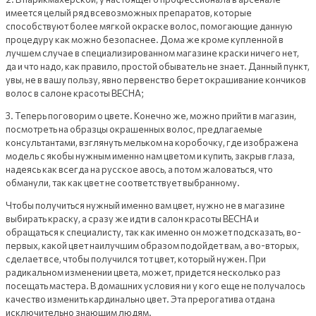
имеется целый ряд всевозможных препаратов, которые
способствуют более мягкой окраске волос, помогающие данную
процедуру как можно безопаснее. Дома же кроме купленной в
лучшем случае в специализированном магазине краски ничего нет,
да и что надо, как правило, простой обыватель не знает. Данный пункт,
увы, не в вашу пользу, явно первенство берет окрашивание кончиков
волос в салоне красоты ВЕСНА;
3. Теперь поговорим о цвете. Конечно же, можно прийти в магазин,
посмотреть на образцы окрашенных волос, предлагаемые
консультантами, взглянуть мельком на коробочку, где изображена
модель с якобы нужным именно нам цветом и купить, закрыв глаза,
надеясь как всегда на русское авось, а потом жаловаться, что
обманули, так как цвет не соответствует выбранному.
Чтобы получиться нужный именно вам цвет, нужно не в магазине
выбирать краску, а сразу же идти в салон красоты ВЕСНА и
обращаться к специалисту, так как именно он может подсказать, во-
первых, какой цвет наилучшим образом подойдет вам, а во-вторых,
сделает все, чтобы получился тот цвет, который нужен. При
радикальном изменении цвета, может, придется несколько раз
посещать мастера. В домашних условия ни у кого еще не получалось
качество изменить кардинально цвет. Эта прерогатива отдана
исключительно знающим людям.