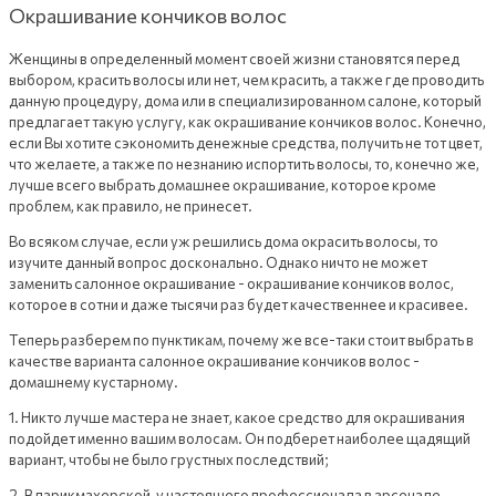
Окрашивание кончиков волос
Женщины в определенный момент своей жизни становятся перед
выбором, красить волосы или нет, чем красить, а также где проводить
данную процедуру, дома или в специализированном салоне, который
предлагает такую услугу, как окрашивание кончиков волос. Конечно,
если Вы хотите сэкономить денежные средства, получить не тот цвет,
что желаете, а также по незнанию испортить волосы, то, конечно же,
лучше всего выбрать домашнее окрашивание, которое кроме
проблем, как правило, не принесет.
Во всяком случае, если уж решились дома окрасить волосы, то
изучите данный вопрос досконально. Однако ничто не может
заменить салонное окрашивание - окрашивание кончиков волос,
которое в сотни и даже тысячи раз будет качественнее и красивее.
Теперь разберем по пунктикам, почему же все-таки стоит выбрать в
качестве варианта салонное окрашивание кончиков волос -
домашнему кустарному.
1. Никто лучше мастера не знает, какое средство для окрашивания
подойдет именно вашим волосам. Он подберет наиболее щадящий
вариант, чтобы не было грустных последствий;
2. В парикмахерской, у настоящего профессионала в арсенале