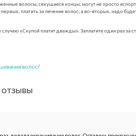
женные волосы, секущиеся концы, могут не просто испорти
первых, платить за лечение волос, а во-вторых, надо бу
 случаю «Скупой платит дважды». Заплатите один раз за 
ашивании волос?
 отзывы
й раз, делала окрашивание волос. Осталось прекрасн