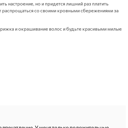
ть настроение, но и придется лишний раз платить
дет распрощаться со своими кровными сбережениями за
стрижка и окрашивание волос и будьте красивыми милые
ое впечатление. У меня только положительные