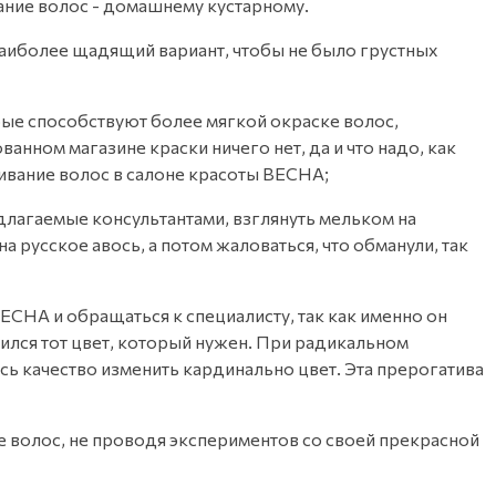
вание волос - домашнему кустарному.
наиболее щадящий вариант, чтобы не было грустных
рые способствуют более мягкой окраске волос,
ном магазине краски ничего нет, да и что надо, как
шивание волос в салоне красоты ВЕСНА;
длагаемые консультантами, взглянуть мельком на
 русское авось, а потом жаловаться, что обманули, так
ВЕСНА и обращаться к специалисту, так как именно он
чился тот цвет, который нужен. При радикальном
сь качество изменить кардинально цвет. Эта прерогатива
е волос, не проводя экспериментов со своей прекрасной