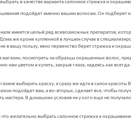
т выбрать в качестве варианта салонное стрижка и окраши
крашивания подойдет именно вашим волосам. Он подберет 
сенале имеется целый ряд всевозможных препаратов, кото
а же кроме купленной в лучшем случае в специализирован
, не в вашу пользу, явно первенство берет стрижка и окра
 в магазин, посмотреть на образцы окрашенных волос, пре
нам цветом и купить, закрыв глаза, надеясь как всегда на
газине выбирать краску, а сразу же идти в салон красоты 
азом подойдет вам, а во-вторых, сделает все, чтобы полу
ь мастера. В домашних условия ни у кого еще не получало
, что желательно выбрать салонное стрижка и окрашивани