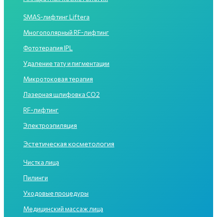
SMAS-лифтинг Liftera
Многополярный RF-лифтинг
Фототерапия IPL
Удаление тату и пигментации
Микротоковая терапия
Лазерная шлифовка CO2
RF-лифтинг
Электроэпиляция
Эстетическая косметология
Чистка лица
Пилинги
Уходовые процедуры
Медицинский массаж лица